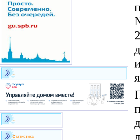
и
я
...
...
Статистика