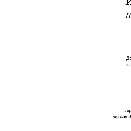
Д
з
Cop
Бесплатны